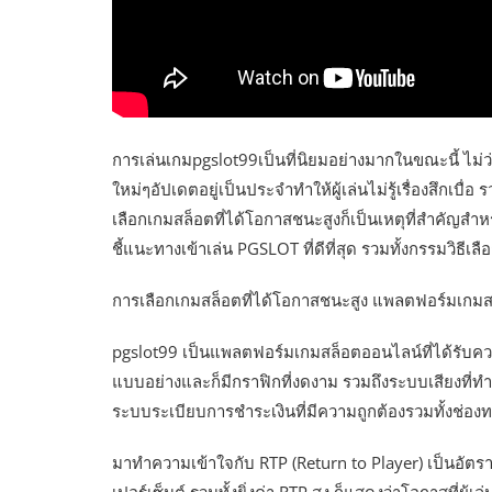
การเล่นเกมpgslot99เป็นที่นิยมอย่างมากในขณะนี้ ไม่ว่าจ
ใหม่ๆอัปเดตอยู่เป็นประจำทำให้ผู้เล่นไม่รู้เรื่องสึกเบื่อ
เลือกเกมสล็อตที่ได้โอกาสชนะสูงก็เป็นเหตุที่สำคัญสำหร
ชี้แนะทางเข้าเล่น PGSLOT ที่ดีที่สุด รวมทั้งกรรมวิธีเ
การเลือกเกมสล็อตที่ได้โอกาสชนะสูง แพลตฟอร์มเกม
pgslot99 เป็นแพลตฟอร์มเกมสล็อตออนไลน์ที่ได้รับควา
แบบอย่างและก็มีกราฟิกที่งดงาม รวมถึงระบบเสียงที่ทำให
ระบบระเบียบการชำระเงินที่มีความถูกต้องรวมทั้งช่อ
มาทำความเข้าใจกับ RTP (Return to Player) เป็นอัตรา
เปอร์เซ็นต์ รวมทั้งยิ่งค่า RTP สูง ก็แสดงว่าโอกาสที่ผู