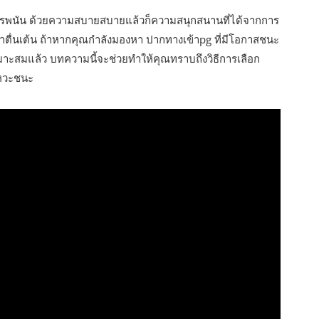
นการพนัน ด้วยความสบายสบายแล้วก็ความสนุกสนานที่ได้จากการ
น่าตื่นเต้น ถ้าหากคุณกำลังมองหา ปากทางเข้าpg ที่มีโอกาสชนะ
มาะสมแล้ว บทความนี้จะช่วยทำให้คุณทราบถึงวิธีการเลือก
งหวะชนะ