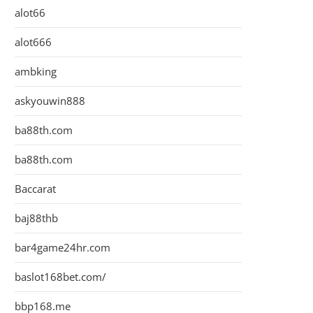
alot66
alot666
ambking
askyouwin888
ba88th.com
ba88th.com
Baccarat
baj88thb
bar4game24hr.com
baslot168bet.com/
bbp168.me