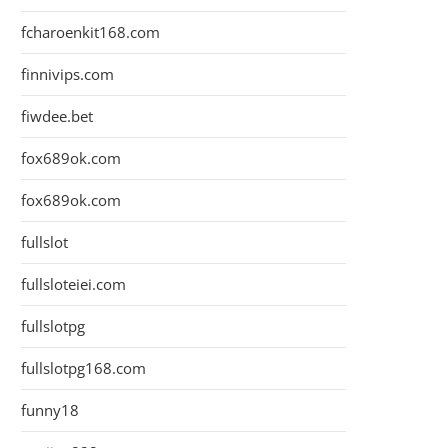
fcharoenkit168.com
finnivips.com
fiwdee.bet
fox689ok.com
fox689ok.com
fullslot
fullsloteiei.com
fullslotpg
fullslotpg168.com
funny18