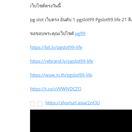
เว็บไซต์ตรงวันนี้
pg slot เว็บตรง อันดับ 1 pgslot99 Pgslot99.life 2
ขอขอบพระคุณเว็ปไซต์
pg99
https://bit.ly/pgslot99-life
https://rebrand.ly/pgslot99-life
https://wow.in.th/pgslot99-life
https://t.co/cVVWJVDCZQ
https://shorturl.asia/2nCJU