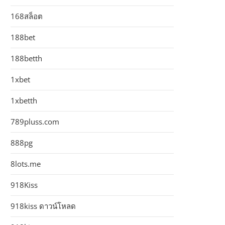
168สล็อต
188bet
188betth
1xbet
1xbetth
789pluss.com
888pg
8lots.me
918Kiss
918kiss ดาวน์โหลด