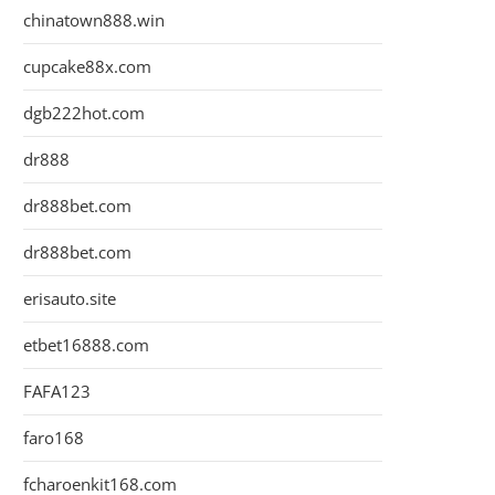
chinatown888.win
cupcake88x.com
dgb222hot.com
dr888
dr888bet.com
dr888bet.com
erisauto.site
etbet16888.com
FAFA123
faro168
fcharoenkit168.com