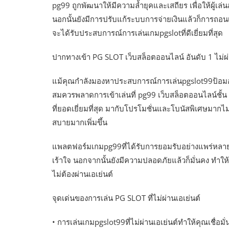
pg99 ถูกพัฒนาให้มีความล้ำยุคและเสถียร เพื่อให้ผู้เล
นอกนั้นยังมีการปรับแก้ระบบการจ่ายเงินแล้วก็การถอนเงิ
จะได้รับประสบการณ์การเล่นเกมpgslotที่ดีเยี่ยมที่สุด
ปากทางเข้า PG SLOT เว็บสล็อตออนไลน์ อันดับ 1 ไม่ผ
แม้คุณกำลังมองหาประสบการณ์การเล่นpgslot99ป้อมอ
สมควรพลาดการเข้าเล่นที่ pg99 เว็บสล็อตออนไลน์ชั้น 1
ที่ยอดเยี่ยมที่สุด มากับโปรโมชั่นและโบนัสพิเศษมากไม
สบายมากเพิ่มขึ้น
แพลตฟอร์มเกมpg99ที่ได้รับการยอมรับอย่างแพร่หลาย ด้
เร้าใจ นอกจากนั้นยังมีความปลอดภัยแล้วก็มั่นคง ทำให้
ไม่ต้องผ่านเอเย่นต์
จุดเด่นของการเล่น PG SLOT ที่ไม่ผ่านเอเย่นต์
• การเล่นเกมpgslot99ที่ไม่ผ่านเอเย่นต์ทำให้คุณเชื่อ