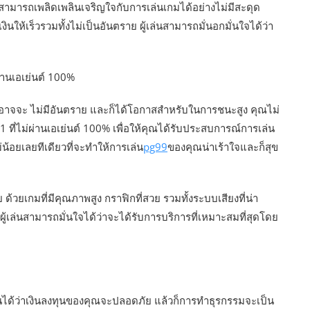
่นสามารถเพลิดเพลินเจริญใจกับการเล่นเกมได้อย่างไม่มีสะดุด
นให้เร็วรวมทั้งไม่เป็นอันตราย ผู้เล่นสามารถมั่นอกมั่นใจได้ว่า
่านเอเย่นต์ 100%
าจจะ ไม่มีอันตราย และก็ได้โอกาสสำหรับในการชนะสูง คุณไม่
 ที่ไม่ผ่านเอเย่นต์ 100% เพื่อให้คุณได้รับประสบการณ์การเล่น
่น้อยเลยทีเดียวที่จะทำให้การเล่น
pg99
ของคุณน่าเร้าใจและก็สุข
วยเกมที่มีคุณภาพสูง กราฟิกที่สวย รวมทั้งระบบเสียงที่น่า
ผู้เล่นสามารถมั่นใจได้ว่าจะได้รับการบริการที่เหมาะสมที่สุดโดย
มั่นได้ว่าเงินลงทุนของคุณจะปลอดภัย แล้วก็การทำธุรกรรมจะเป็น