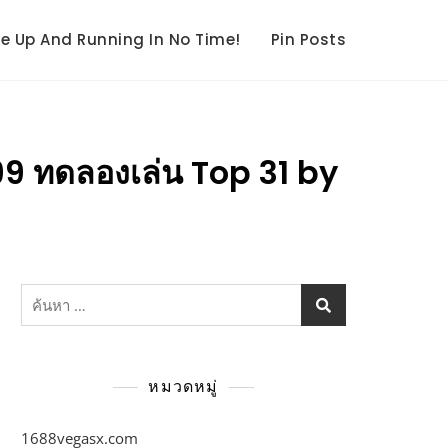
te Up And Running In No Time!
Pin Posts
99 ทดลองเล่น Top 31 by
ค้นหา
สำหรับ:
หมวดหมู่
1688vegasx.com