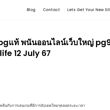
Blog
Contact
Lets Get Your New Si
pgแท้ พนันออนไลน์เว็บใหญ่ pg
fe 12 July 67
ดเพลินกับการเล่นเกมที่มีการอัปเดตใหม่ๆตลอดระยะเวลา