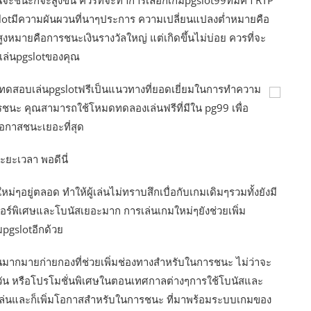
pgslotมีความผันผวนที่นาๆประการ ความเปลี่ยนแปลงต่ำหมายคือ
งหมายคือการชนะเงินรางวัลใหญ่ แต่เกิดขึ้นไม่บ่อย ควรที่จะ
รเล่นpgslotของคุณ
รทดสอบเล่นpgslotฟรีเป็นแนวทางที่ยอดเยี่ยมในการทำความ
รชนะ คุณสามารถใช้โหมดทดลองเล่นฟรีที่มีใน pg99 เพื่อ
โอกาสชนะเยอะที่สุด
ะยะเวลา พอดีนี่
หม่ๆอยู่ตลอด ทำให้ผู้เล่นไม่ทราบสึกเบื่อกับเกมเดิมๆรวมทั้งยังมี
จอร์พิเศษและโบนัสเยอะมาก การเล่นเกมใหม่ๆยังช่วยเพิ่ม
pgslotอีกด้วย
นมากมายก่ายกองที่ช่วยเพิ่มช่องทางสำหรับในการชนะ ไม่ว่าจะ
ยวัน หรือโปรโมชั่นพิเศษในตอนเทศกาลต่างๆการใช้โบนัสและ
รเล่นและก็เพิ่มโอกาสสำหรับในการชนะ ที่มาพร้อมระบบเกมของ