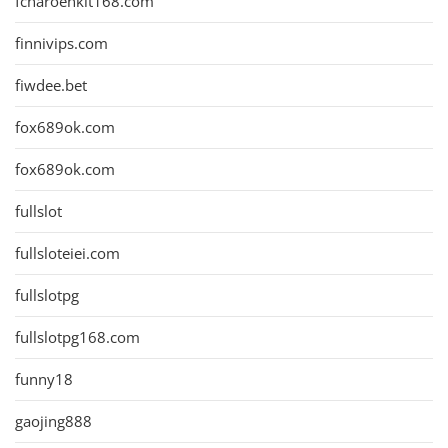
fcharoenkit168.com
finnivips.com
fiwdee.bet
fox689ok.com
fox689ok.com
fullslot
fullsloteiei.com
fullslotpg
fullslotpg168.com
funny18
gaojing888