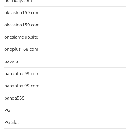
no1huay.com
okcasino159.com
okcasino159.com
onesiamclub.site
onoplus168.com
p2vvip
pananthai99.com
pananthai99.com
panda555
PG
PG Slot