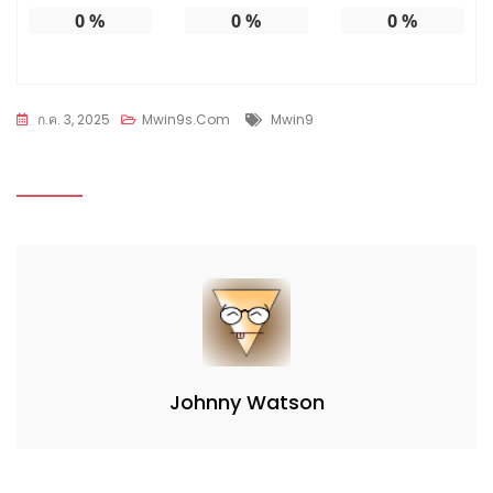
0
%
0
%
0
%
Tags
ก.ค. 3, 2025
Mwin9s.com
Mwin9
Johnny Watson