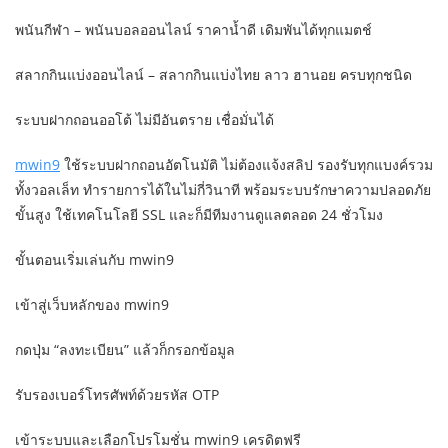
พนันกีฬา – พนันบอลออนไลน์ ราคาน้ำดี เดิมพันได้ทุกแมตช์
สลากกินแบ่งออนไลน์ – สลากกินแบ่งไทย ลาว ฮานอย ครบทุกชนิด
ระบบฝากถอนออโต้ ไม่มีอันตราย เชื่อมั่นได้
mwin9
ใช้ระบบฝากถอนอัตโนมัติ ไม่ต้องแจ้งสลิป รองรับทุกแบงค์รวม
ทั้งวอลเล็ท ทำรายการได้ในไม่กี่วินาที พร้อมระบบรักษาความปลอดภัย
ขั้นสูง ใช้เทคโนโลยี SSL และก็มีทีมงานดูแลตลอด 24 ชั่วโมง
ขั้นตอนเริ่มเล่นกับ mwin9
เข้าสู่เว็บหลักของ mwin9
กดปุ่ม “ลงทะเบียน” แล้วก็กรอกข้อมูล
รับรองเบอร์โทรศัพท์ด้วยรหัส OTP
เข้าระบบและเลือกโปรโมชั่น mwin9 เครดิตฟรี