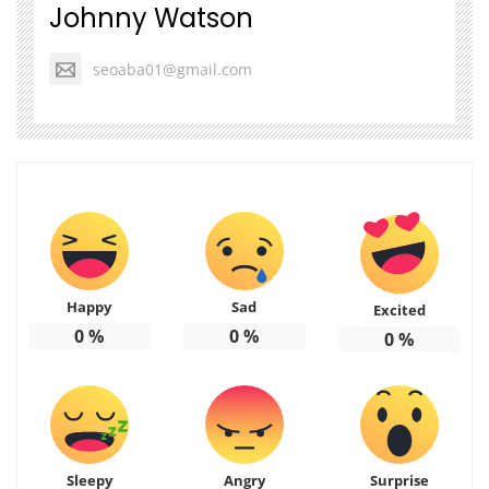
Johnny Watson
seoaba01@gmail.com
Happy
Sad
Excited
0
%
0
%
0
%
Sleepy
Angry
Surprise