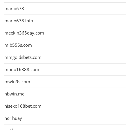
mario678
mario678.info
meekin365day.com
mib555s.com
mmgoldsbets.com
mono16888.com
mwin9s.com
nbwin.me
niseko168bet.com
no1huay