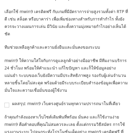
เลือกใช้ mwin9 เครดิตฟรี กับเกมที่มีอัตราการจ่ายสูงรวมทั้งค่า RTP ที่
ดี เช่น สล็อต หรือบาคาร่า เพื่อเพิ่มช่องทางสำหรับการทำกำไร ทั้งยัง
ควรจะวางแผนการเล่น มีวินัย และตั้งความมุ่งหมายกำไรอย่างเห็นได้
ชัด
ทีมช่วยเหลือลูกค้าและความยั่งยืนและมั่นคงของระบบ
mwin9 ให้ความใส่ใจกับการดูแลลูกค้าอย่างมืออาชีพ มีทีมงานบริการ
24 ชั่วโมง พร้อมให้คำแนะนำ แก้ไขปัญหา และก็ให้ข้อมูลอย่าง
แม่นยำ ระบบของเว็บยังมีความมีประสิทธิภาพสูง รองรับผู้เล่นจำนวน
หลายชิ้นโดยไม่สะดุด พร้อมด้วยมีระบบระเบียบสำรองข้อมูลเพื่อความ
มั่นใจและความเชื่อมั่นของผู้ใช้งาน
ผลสรุป: mwin9 เว็บตรงศูนย์รวมทุกความปรารถนาในที่เดียว
ถ้าคุณกำลังมองหาเว็บไซต์เดิมพันที่พร้อม มั่นคง และก็ใช้งานง่าย
mwin9 คือคำตอบที่คุณไม่สมควรละเลย ตั้งแต่กรรมวิธีสมัคร การใช้
แรงงานระบบ ไปจนกระทั่งโปรโมชั่นเด็ดอย่าง mwin9 เครดิตฟรี ที่