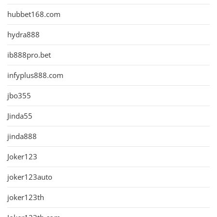
hubbet168.com
hydra888
ib888pro.bet
infyplus888.com
jbo355
Jinda55
jinda888
Joker123
joker123auto
joker123th