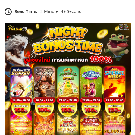
Read Time:
2 Minute, 49 Second