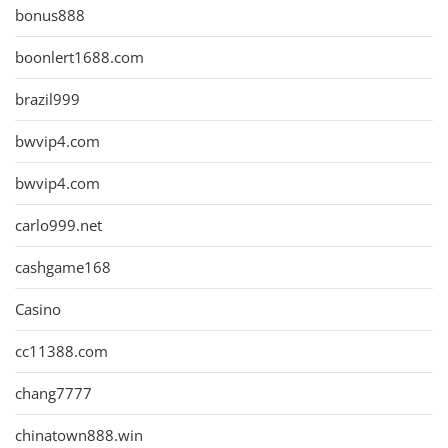
bonus888
boonlert1688.com
brazil999
bwvip4.com
bwvip4.com
carlo999.net
cashgame168
Casino
cc11388.com
chang7777
chinatown888.win