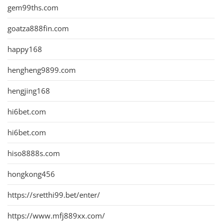
gem99ths.com
goatza888fin.com
happy168
hengheng9899.com
hengjing168
hi6bet.com
hi6bet.com
hiso8888s.com
hongkong456
https://sretthi99.bet/enter/
https://www.mfj889xx.com/