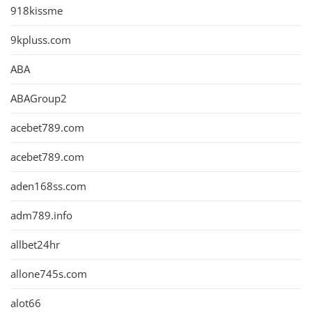
918kissme
9kpluss.com
ABA
ABAGroup2
acebet789.com
acebet789.com
aden168ss.com
adm789.info
allbet24hr
allone745s.com
alot66