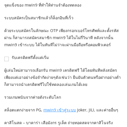
จุดแข็งของ mwin9 ที่ทำให้ท่านจำต้องทดลอง
ระบบสมัครเป็นสมาชิกแล้วก็ล็อกอินที่เร็ว
ด้วยระบบสมัครในลักษณะ OTP เพียงกรอกเบอร์โทรศัพท์และตั้งรหัส
ผ่าน ก็สามารถสมัครสมาชิก mwin9 ได้ในไม่กี่วินาที หลังจากนั้น
mwin9 เข้าระบบ ได้ในทันทีไม่ว่าจะผ่านมือถือหรือคอมพิวเตอร์
รับเครดิตฟรีตั้งแต่เริ่ม
ผู้เล่นใหม่สามารถเลือกรับ mwin9 เครดิตฟรี ได้โดยทันทีหลังสมัคร
เพียงแต่เอาอย่างข้อจำกัดง่ายๆดังเช่นว่า ยืนยันตัวตนหรือฝากอย่างต่ำ
ก็สามารถนำเครดิตฟรีไปใช้ทดลองเล่นเกมได้เลย
รวมเกมพนันจากค่ายดังระดับโลก
สล็อตแตกง่ายจาก PG,
mwin9 เข้าสู่ระบบ
Joker, JILI, และค่ายอื่นๆ
คาสิโนสด – บาคาร่า เสือมังกร รูเล็ต ถ่ายทอดสดจากคาสิโนจริง