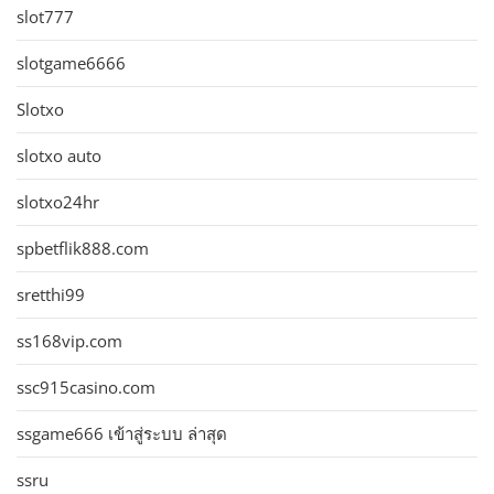
slot777
slotgame6666
Slotxo
slotxo auto
slotxo24hr
spbetflik888.com
sretthi99
ss168vip.com
ssc915casino.com
ssgame666 เข้าสู่ระบบ ล่าสุด
ssru