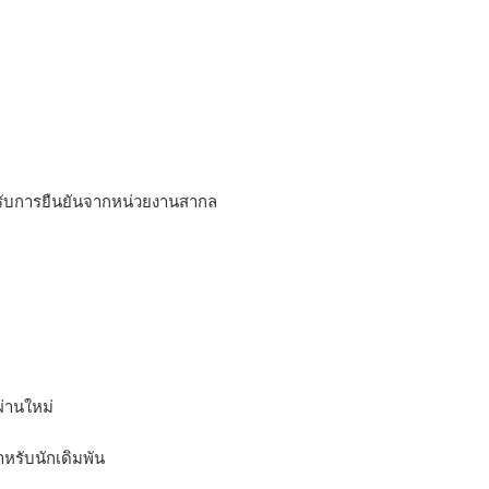
ด้รับการยืนยันจากหน่วยงานสากล
ผ่านใหม่
ำหรับนักเดิมพัน