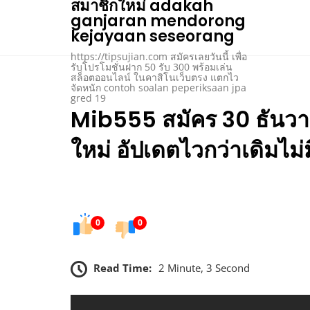
สมาชิกใหม่ adakah
Skip
ganjaran mendorong
to
kejayaan seseorang
content
https://tipsujian.com สมัครเลยวันนี้ เพื่อ
รับโปรโมชั่นฝาก 50 รับ 300 พร้อมเล่น
สล็อตออนไลน์ ในคาสิโนเว็บตรง แตกไว
จัดหนัก contoh soalan peperiksaan jpa
gred 19
Mib555 สมัคร 30 ธันวา
ใหม่ อัปเดตไวกว่าเดิมไม
0
0
Read Time:
2 Minute, 3 Second