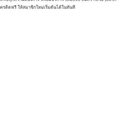
ดิตฟรี ให้สมาชิกใหม่เริ่มต้นได้ในทันที