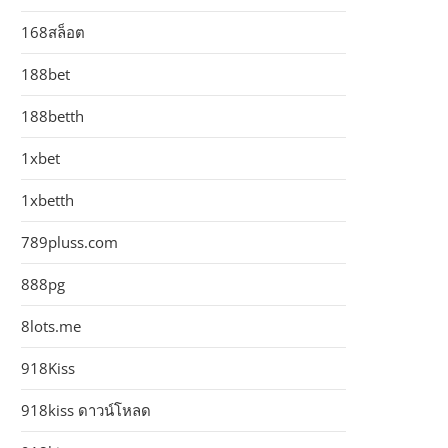
168สล็อต
188bet
188betth
1xbet
1xbetth
789pluss.com
888pg
8lots.me
918Kiss
918kiss ดาวน์โหลด