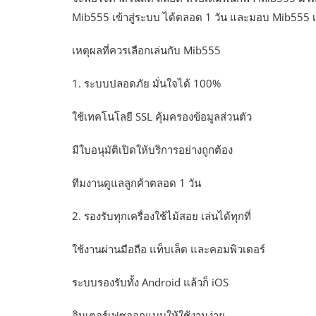
Mib555 เข้าสู่ระบบ ได้ตลอด 1 วัน และมอบ Mib555 เคร
เหตุผลที่ควรเลือกเล่นกับ Mib555
1. ระบบปลอดภัย มั่นใจได้ 100%
ใช้เทคโนโลยี SSL คุ้มครองข้อมูลส่วนตัว
มีใบอนุมัติเปิดให้บริการอย่างถูกต้อง
ทีมงานดูแลลูกค้าตลอด 1 วัน
2. รองรับทุกเครื่องใช้ไม้สอย เล่นได้ทุกที่
ใช้งานผ่านมือถือ แท็บเล็ต และคอมพิวเตอร์
ระบบรองรับทั้ง Android แล้วก็ iOS
อินเตอร์เฟซออกแบบให้ใช้งานง่าย