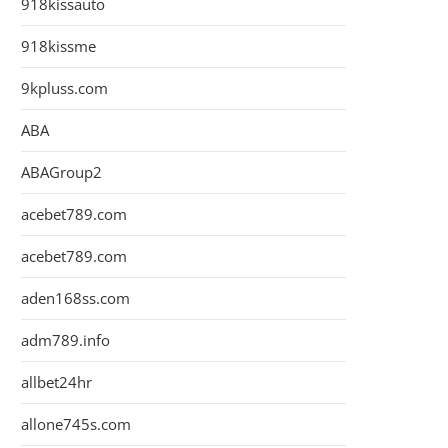
918kissauto
918kissme
9kpluss.com
ABA
ABAGroup2
acebet789.com
acebet789.com
aden168ss.com
adm789.info
allbet24hr
allone745s.com