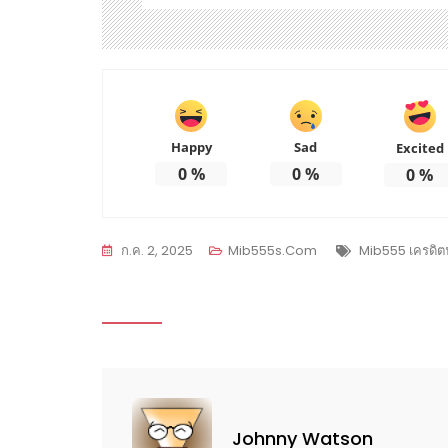
Happy
Sad
Excited
0
%
0
%
0
%
Tags
ก.ค. 2, 2025
Mib555s.com
Mib555 เครดิต
Johnny Watson