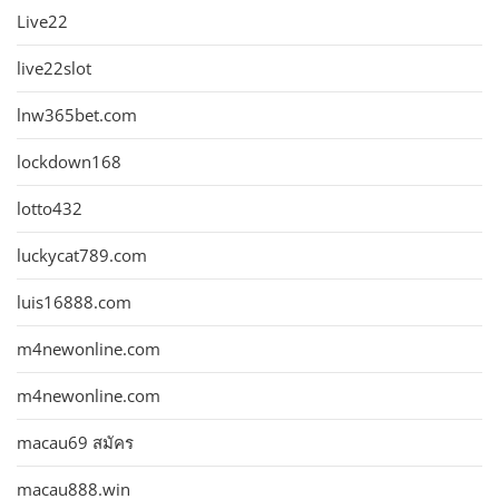
Live22
live22slot
lnw365bet.com
lockdown168
lotto432
luckycat789.com
luis16888.com
m4newonline.com
m4newonline.com
macau69 สมัคร
macau888.win