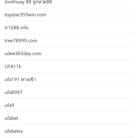
tookhuay 88 ถูกหวย88
topstar359win.com
tr1688.info
tree78999.com
udee365day.com
UFA11k
ufa191 ทางเข้า
ufa8997
ufa9
ufabet
ufabetxx