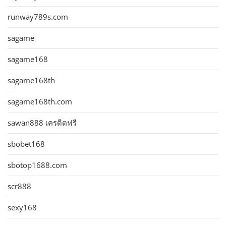
runway789s.com
sagame
sagame168
sagame168th
sagame168th.com
sawan888 เครดิตฟรี
sbobet168
sbotop1688.com
scr888
sexy168