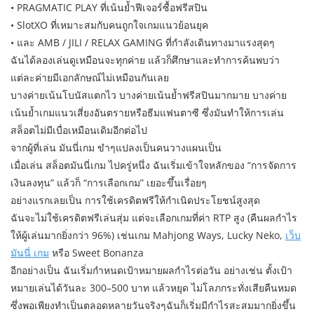
• PRAGMATIC PLAY ที่เน้นย้ำฟีเจอร์ซื้อฟรีสปิน
• SlotXO ที่เหมาะสมกับคนถูกใจเกมแนวย้อนยุค
• และ AMB / JILI / RELAX GAMING ที่กำลังเดินทางมาแรงสุดๆ
ฉันได้ลองเล่นดูเหมือนจะทุกค่าย แล้วก็ศึกษาและทำการค้นพบว่า
แต่ละค่ายมีเอกลักษณ์ไม่เหมือนกันเลย
บางค่ายเน้นโบนัสแตกไว บางค่ายเน้นย้ำฟรีสปินมากมาย บางค่าย
เน้นย้ำเกมแนวเสี่ยงอันตรายหรือธีมแฟนตาซี ซึ่งมันทำให้การเล่น
สล็อตไม่มีเบื่อเหมือนเดิมอีกต่อไป
จากผู้ที่เล่น มันนี่เกม ขำๆแปลงเป็นคนวางแผนเป็น
เมื่อเล่น สล็อตมันนี่เกม ไปครู่หนึ่ง ฉันเริ่มเข้าใจหลักของ “การจัดการ
เงินลงทุน” แล้วก็ “การเลือกเกม” เยอะขึ้นเรื่อยๆ
อย่างแรกเลยเป็น การใช้เครดิตฟรีให้กำเนิดประโยชน์สูงสุด
ฉันจะไม่ใช้เครดิตฟรีเล่นสุ่ม แต่จะเลือกเกมที่ค่า RTP สูง (คืนผลกำไร
ให้ผู้เล่นมากยิ่งกว่า 96%) เช่นเกม Mahjong Ways, Lucky Neko,
เว็บ
มันนี่ เกม
หรือ Sweet Bonanza
อีกอย่างเป็น ฉันเริ่มกำหนดเป้าหมายผลกำไรต่อวัน อย่างเช่น ตั้งเป้า
หมายเล่นได้วันละ 300–500 บาท แล้วหยุด ไม่โลภกระทั่งเสียคืนหมด
ซึ่งพอเพียงทำเป็นตลอดหลายวันจริงๆฉันก็เริ่มมีกำไรสะสมมากยิ่งขึ้น