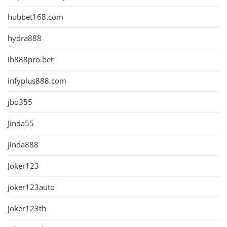
hubbet168.com
hydra888
ib888pro.bet
infyplus888.com
jbo355
Jinda55
jinda888
Joker123
joker123auto
joker123th