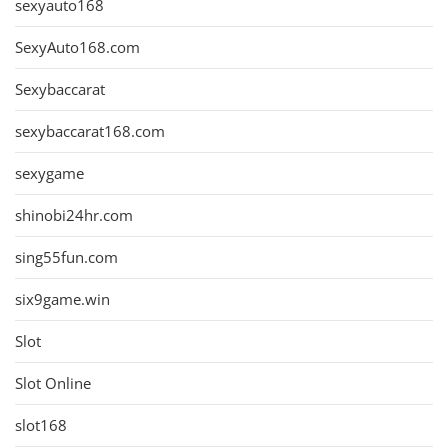
sexyauto168
SexyAuto168.com
Sexybaccarat
sexybaccarat168.com
sexygame
shinobi24hr.com
sing55fun.com
six9game.win
Slot
Slot Online
slot168