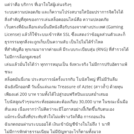
แต่ว่าคือ บริการ ที่เอาใจใส่ผู้เล่นจริงๆ
ระบบความปลอดภัย และก็ความโปร่งสบายใสป้อมปราการจิตใจได้
สิ่งสำคัญที่สุดของการเล่นสล็อตออนไลน์คือ ความปลอดภัย
เว็บตรงที่ฉันเลือกเล่นนั้นมีหนังสือรับรองจากต่างประเทศ (Gaming
License) แล้วก็ใช้ระบบเข้ารหัส SSL ซึ่งแสดงว่าข้อมูลส่วนตัวและก็
ธุรกรรมทุกสิ่งจะถูกเก็บเป็นความลับ เป็นไปไม่ได้รั่วไหล
ที่สำคัญคือ ทุกเกมมาจากค่ายแท้ มีระบบระเบียบสุ่ม (RNG) ที่สำรวจได้
ไม่มีการล็อกยูสเซอร์
เล่นแล้วมั่นใจได้ว่า ทุกการหมุนเป็น จังหวะจริง ไม่มีการปรับอัตราแพ้
ชนะ
สล็อตมันนี่เกม ประสบการณ์ครั้งแรกกับ โบนัสใหญ่ ที่ไม่มีวันลืม
ฉันยังนึกออกดี วันนั้นเล่นเกม Treasure of Aztec (สาวถ้ำ) ด้วยทุน
เพียงแต่ 200 บาท รวมทั้งได้ไปสู่รอบฟรีสปินแบบสม่ำเสมอ
โบนัสคูณรัวๆจนกระทั่งยอดแตะต้องเกือบ 30,000 บาท ในขณะนั้นมือ
สั่นเลย เนื่องจากว่าไม่คิดว่าจะมีโอกาสอย่างงี้เกิดขึ้นกับตนเอง
แม้กระนั้นสิ่งที่ประทับหัวใจไม่แพ้รางวัลก็คือ การถอนเงิน
ฉันกดถอนผ่านระบบออโต้ เงินเข้าบัญชีข้างในไม่ถึง 1 นาที
ไม่มีการหักค่าธรรมเนียม ไม่มีปัญหาอะไรก็ตามทั้งมวล