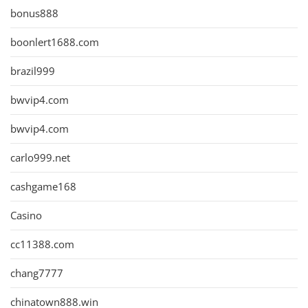
bonus888
boonlert1688.com
brazil999
bwvip4.com
bwvip4.com
carlo999.net
cashgame168
Casino
cc11388.com
chang7777
chinatown888.win