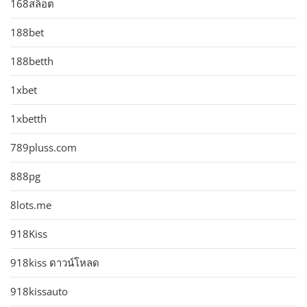
168สล็อต
188bet
188betth
1xbet
1xbetth
789pluss.com
888pg
8lots.me
918Kiss
918kiss ดาวน์โหลด
918kissauto