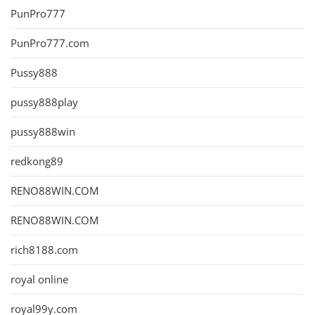
PunPro777
PunPro777.com
Pussy888
pussy888play
pussy888win
redkong89
RENO88WIN.COM
RENO88WIN.COM
rich8188.com
royal online
royal99y.com