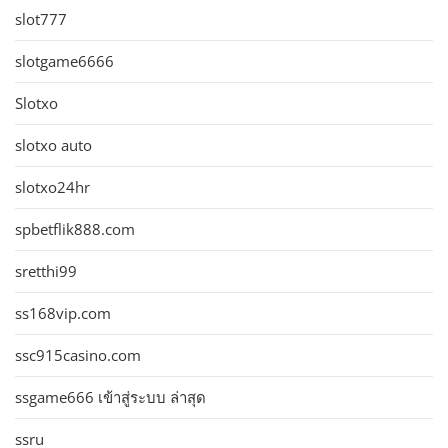
slot777
slotgame6666
Slotxo
slotxo auto
slotxo24hr
spbetflik888.com
sretthi99
ss168vip.com
ssc915casino.com
ssgame666 เข้าสู่ระบบ ล่าสุด
ssru