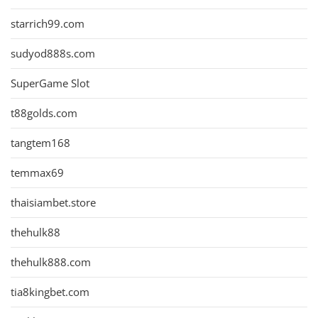
starrich99.com
sudyod888s.com
SuperGame Slot
t88golds.com
tangtem168
temmax69
thaisiambet.store
thehulk88
thehulk888.com
tia8kingbet.com