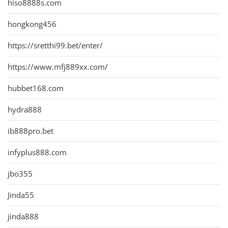
hiso8888s.com
hongkong456
https://sretthi99.bet/enter/
https://www.mfj889xx.com/
hubbet168.com
hydra888
ib888pro.bet
infyplus888.com
jbo355
Jinda55
jinda888