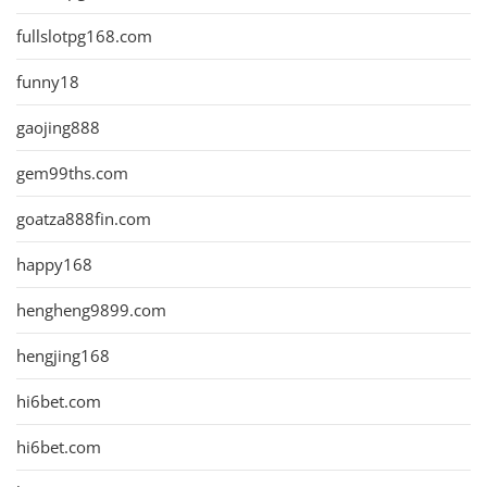
fullslotpg168.com
funny18
gaojing888
gem99ths.com
goatza888fin.com
happy168
hengheng9899.com
hengjing168
hi6bet.com
hi6bet.com