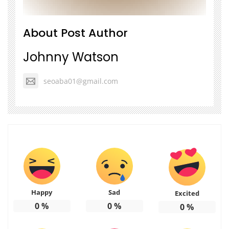
About Post Author
Johnny Watson
seoaba01@gmail.com
Happy
Sad
Excited
0
%
0
%
0
%