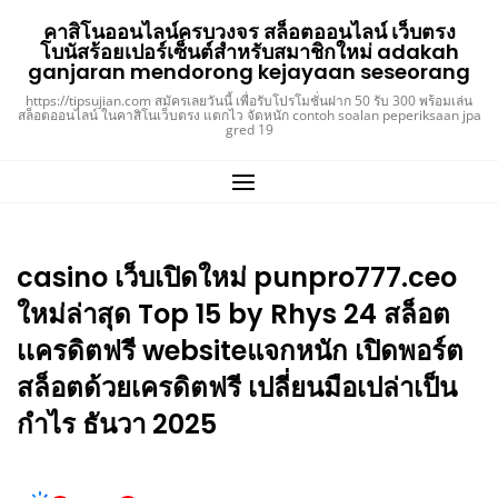
Skip
คาสิโนออนไลน์ครบวงจร สล็อตออนไลน์ เว็บตรง
to
โบนัสร้อยเปอร์เซ็นต์สำหรับสมาชิกใหม่ adakah
content
ganjaran mendorong kejayaan seseorang
https://tipsujian.com สมัครเลยวันนี้ เพื่อรับโปรโมชั่นฝาก 50 รับ 300 พร้อมเล่น
สล็อตออนไลน์ ในคาสิโนเว็บตรง แตกไว จัดหนัก contoh soalan peperiksaan jpa
gred 19
casino เว็บเปิดใหม่ punpro777.ceo
ใหม่ล่าสุด Top 15 by Rhys 24 สล็อต
เเครดิตฟรี websiteแจกหนัก เปิดพอร์ต
สล็อตด้วยเครดิตฟรี เปลี่ยนมือเปล่าเป็น
กำไร ธันวา 2025