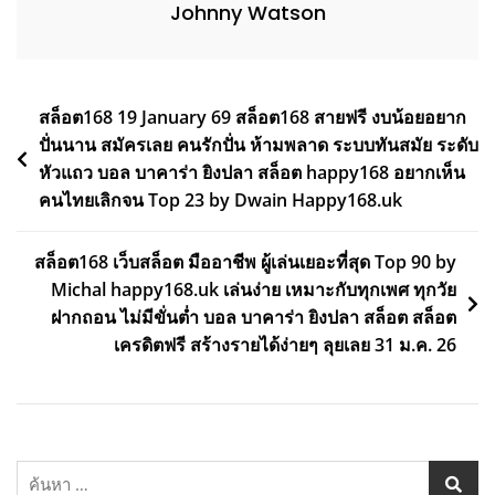
Johnny Watson
แนะแนว
สล็อต168 19 January 69 สล็อต168 สายฟรี งบน้อยอยาก
ปั่นนาน สมัครเลย คนรักปั่น ห้ามพลาด ระบบทันสมัย ระดับ
เรื่อง
หัวแถว บอล บาคาร่า ยิงปลา สล็อต happy168 อยากเห็น
คนไทยเลิกจน Top 23 by Dwain Happy168.uk
สล็อต168 เว็บสล็อต มืออาชีพ ผู้เล่นเยอะที่สุด Top 90 by
Michal happy168.uk เล่นง่าย เหมาะกับทุกเพศ ทุกวัย
ฝากถอน ไม่มีขั่นต่ำ บอล บาคาร่า ยิงปลา สล็อต สล็อต
เครดิตฟรี สร้างรายได้ง่ายๆ ลุยเลย 31 ม.ค. 26
ค้นหา