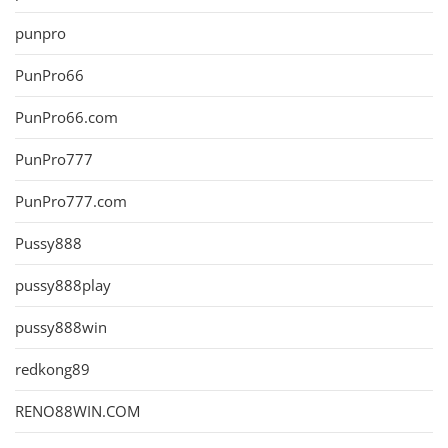
punpro
PunPro66
PunPro66.com
PunPro777
PunPro777.com
Pussy888
pussy888play
pussy888win
redkong89
RENO88WIN.COM