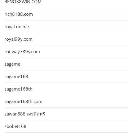
RENO88WIN.COM
rich8188.com
royal online
royal99y.com
runway789s.com
sagame
sagame168
sagame168th
sagame168th.com
sawan888 เครดิตฟรี
sbobet168