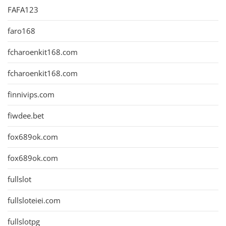
FAFA123
faro168
fcharoenkit168.com
fcharoenkit168.com
finnivips.com
fiwdee.bet
fox689ok.com
fox689ok.com
fullslot
fullsloteiei.com
fullslotpg