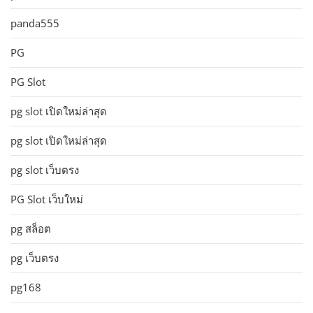
panda555
PG
PG Slot
pg slot เปิดใหม่ล่าสุด
pg slot เปิดใหม่ล่าสุด
pg slot เว็บตรง
PG Slot เว็บใหม่
pg สล็อต
pg เว็บตรง
pg168