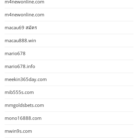
m4newonline.com
m4newonline.com
macau69 สมัคร
macau888.win
mario678
mario678.info
meekin365day.com
mib555s.com
mmgoldsbets.com
mono16888.com
mwin9s.com