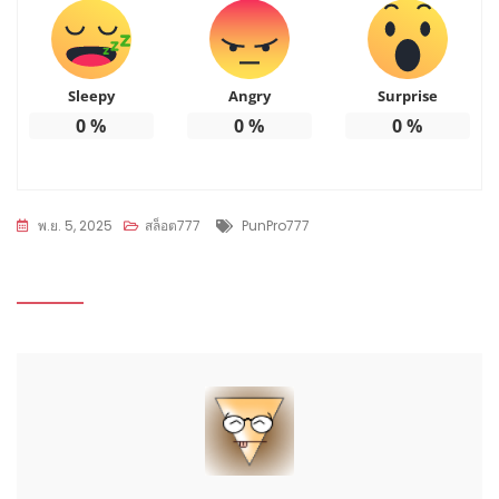
Sleepy
Angry
Surprise
0
%
0
%
0
%
Tags
พ.ย. 5, 2025
สล็อต777
PunPro777