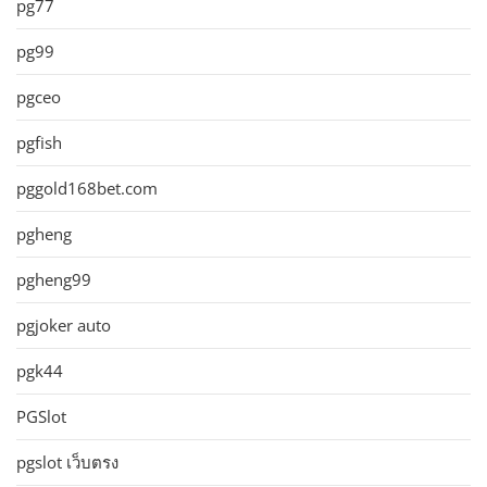
pg77
pg99
pgceo
pgfish
pggold168bet.com
pgheng
pgheng99
pgjoker auto
pgk44
PGSlot
pgslot เว็บตรง