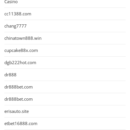
Casino
cc11388.com
chang7777
chinatown888.win
cupcake88x.com
dgb222hot.com
dr888
dr888bet.com
dr888bet.com
erisauto.site
etbet16888.com