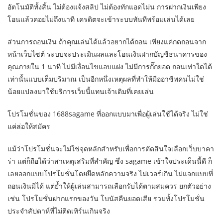
อัตโนมัติทั้งสิ้น ไม่ต้องแจ้งสลิป ไม่ต้องทักแอดไม่น การฝากเงินเพียง
โอนแล้วคอยไม่ถึงนาที เครดิตจะเข้าระบบทันทีพร้อมเล่นได้เลย
ส่วนการถอนเงิน ถ้าคุณเล่นได้แล้วอยากได้ถอน เพียงแค่กดถอนจาก
หน้าเว็บไซต์ ระบบจะประเมินผลและโอนเงินฝากบัญชีธนาคารของ
คุณภายใน 1 นาที ไม่มีเงื่อนไขแอบแฝง ไม่มีการกั๊กยอด ถอนเท่าใดได้
เท่านั้นแบบเต็มปริมาณ เป็นอีกหนึ่งเหตุผลที่ทำให้มืออาชีพคนไม่ใช่
น้อยแปลงมาใช้บริการเว็บนี้แทนเจ้าเดิมที่เคยเล่น
โปรโมชั่นของ 1688sagame ที่ออกแบบมาเพื่อผู้เล่นใช้ได้จริง ไม่ใช่
แค่ล่อให้สมัคร
แม้ว่าโปรโมชั่นจะไม่ใช่จุดหลักสำหรับเพื่อการตัดสินใจเลือกเว็บบาคา
ร่า แต่ก็ถือได้ว่าสาเหตุเสริมที่สำคัญ ซึ่ง sagame เข้าใจประเด็นนี้ดี ก็
เลยออกแบบโปรโมชั่นโดยยึดหลักความจริง ไม่เวอร์เกิน ไม่แจกแบบที่
ถอนเงินมิได้ แต่ย้ำให้ผู้เล่นสามารถเลือกรับได้ตามสมควร ยกตัวอย่าง
เช่น โปรโมชั่นฝากแรกของวัน โบนัสคืนยอดเสีย รวมทั้งโปรโมชั่น
ประจำสัปดาห์ที่ไม่ติดเทิร์นเกินจริง