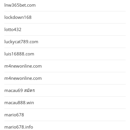
lnw365bet.com
lockdown168
lotto432
luckycat789.com
luis16888.com
m4newonline.com
m4newonline.com
macau69 สมัคร
macau888.win
mario678
mario678.info