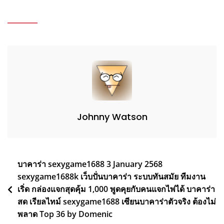
Johnny Watson
แนะแนว
บาคาร่า sexygame1688 3 January 2568
sexygame1688k เว็บปั่นบาคาร่า ระบบทันสมัย ทีมงาน
เรื่อง
เริ่ด กล่องแจกสุดคุ้ม 1,000 พูดคุยกับคนแจกไพ่ได้ บาคาร่า
สด เรียลไทม์ sexygame1688 เซียนบาคาร่าตัวจริง ต้องไม่
พลาด Top 36 by Domenic