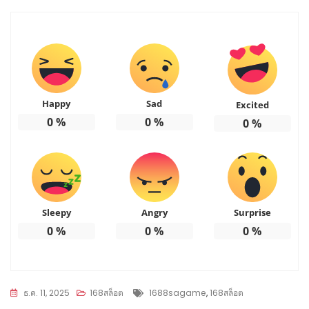
Happy
Sad
Excited
0
%
0
%
0
%
Sleepy
Angry
Surprise
0
%
0
%
0
%
Tags
ธ.ค. 11, 2025
168สล็อต
1688sagame
,
168สล็อต