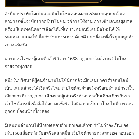
สิ่งที่น่าประทับใจเป็นแอดมินไม่ใช่แค่คนตอบแชทแบบหุ่นยนต์ แต่
สามารถชี้แจงข้อจำกัดโปรโมชั่น วิธีการใช้งาน การเข้าเล่นsagame
หรือแม้แต่เทคนิคการเลือกโต๊ะที่เหมาะสมกับผู้เล่นมือใหม่ได้ให้
รอบคอบ แสดงให้เห็นว่าผ่านการเทรนด์มาดี และตั้งอกตั้งใจดูแลลูกค้า
อย่างแท้จริง
ความแน่ใจของผู้เล่นที่กล้ารีวิวว่า 1688sagame ไม่ล็อกยูส ไม่โกง
จ่ายจริงทุกยอด
หนึ่งในปริศนาที่ผู้คนจำนวนไม่ใช้น้อยกลัวเมื่อเล่นบาคาร่าออนไลน์
เป็น เล่นแล้วจะได้เงินจริงไหม เว็บไซต์จะจ่ายจริงหรือเปล่า แม้กระนั้น
เมื่อกล่าวถึง sagame เสียงจากผู้เล่นจริงต่างบอกเป็นเสียงเดียวกันว่า
เว็บไซต์แห่งนี้เชื่อถือได้อย่างแท้จริง ไม่มีความเป็นมาโกง ไม่มีการเล่น
ตุกติกเบื้องหน้าเบื้องหลัง
ผู้เล่นคนจำนวนไม่น้อยทดสอบด้วยตัวเองแล้วพบว่าไม่ว่าจะเป็นยอด
เล่น168สล็อตหลักร้อยหรือหลักหมื่น เว็บไซต์ก็จ่ายตรงทุกยอด ถอนออก