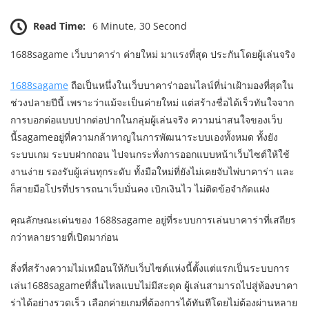
Read Time:
6 Minute, 30 Second
1688sagame เว็บบาคาร่า ค่ายใหม่ มาแรงที่สุด ประกันโดยผู้เล่นจริง
1688sagame
ถือเป็นหนึ่งในเว็บบาคาร่าออนไลน์ที่น่าเฝ้ามองที่สุดใน
ช่วงปลายปีนี้ เพราะว่าแม้จะเป็นค่ายใหม่ แต่สร้างชื่อได้เร็วทันใจจาก
การบอกต่อแบบปากต่อปากในกลุ่มผู้เล่นจริง ความน่าสนใจของเว็บ
นี้sagameอยู่ที่ความกล้าหาญในการพัฒนาระบบเองทั้งหมด ทั้งยัง
ระบบเกม ระบบฝากถอน ไปจนกระทั่งการออกแบบหน้าเว็บไซต์ให้ใช้
งานง่าย รองรับผู้เล่นทุกระดับ ทั้งมือใหม่ที่ยังไม่เคยจับไพ่บาคาร่า และ
ก็สายมือโปรที่ปรารถนาเว็บมั่นคง เบิกเงินไว ไม่ติดข้อจำกัดแฝง
คุณลักษณะเด่นของ 1688sagame อยู่ที่ระบบการเล่นบาคาร่าที่เสถียร
กว่าหลายรายที่เปิดมาก่อน
สิ่งที่สร้างความไม่เหมือนให้กับเว็บไซต์แห่งนี้ตั้งแต่แรกเป็นระบบการ
เล่น1688sagameที่ลื่นไหลแบบไม่มีสะดุด ผู้เล่นสามารถไปสู่ห้องบาคา
ร่าได้อย่างรวดเร็ว เลือกค่ายเกมที่ต้องการได้ทันทีโดยไม่ต้องผ่านหลาย