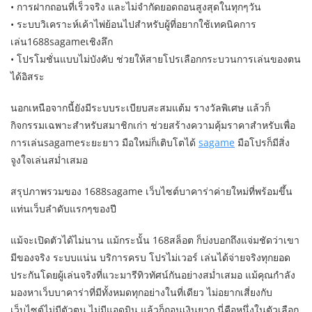
• การฝากถอนที่เร็วจริง และไม่จำกัดยอดถอนสูงสุดในทุกๆวัน
• ระบบวิเคราะห์เค้าไพ่ย้อนไปสำหรับผู้ที่อยากใช้เทคนิคการ
เล่น1688sagameเชิงลึก
• โปรโมชั่นแบบไม่บังคับ ช่วยให้สายโปรเลือกกระบวนการเล่นของตน
ได้อิสระ
นอกเหนือจากนี้ยังมีระบบระเบียบสะสมแต้ม รางวัลพิเศษ แล้วก็
กิจกรรมเฉพาะสำหรับสมาชิกเก่า ช่วยสร้างความคุ้มราคาสำหรับเพื่อ
การเล่นsagameระยะยาว มือใหม่ก็เติบโตได้
sagame
มือโปรก็มีสิ่ง
จูงใจเล่นสม่ำเสมอ
สรุปภาพรวมของ 1688sagame เว็บไซต์บาคาร่าค่ายใหม่ที่พร้อมขึ้น
แท่นเว็บลำดับแรกๆของปี
แม้จะเปิดตัวได้ไม่นาน แม้กระนั้น 168สล็อต ก็บ่งบอกถึงแจ่มชัดว่าเขา
มีของจริง ระบบแน่น บริการครบ โปรไม่เวอร์ เล่นได้จ่ายจริงทุกยอด
ประกันโดยผู้เล่นจริงที่แวะมารีทิวทัศน์กันอย่างสม่ำเสมอ แม้คุณกำลัง
มองหาเว็บบาคาร่าที่มีทั้งหมดทุกอย่างในที่เดียว ไม่อยากเสี่ยงกับ
เว็บไซต์ไม่มีตัวตน ไม่มีแอดมิน แล้วก็ถอนเงินยาก นี่คือหนึ่งในตัวเลือก