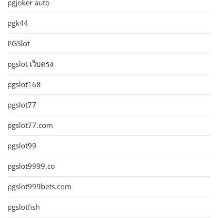
pgjoker auto
pgk44
PGSlot
pgslot เว็บตรง
pgslot168
pgslot77
pgslot77.com
pgslot99
pgslot9999.co
pgslot999bets.com
pgslotfish