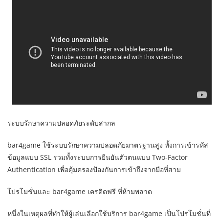
ระบบรักษาความปลอดภัยระดับสากล
bar4game ใช้ระบบรักษาความปลอดภัยมาตรฐานสูง ทั้งการเข้ารหัส
ข้อมูลแบบ SSL รวมทั้งระบบการยืนยันตัวตนแบบ Two-Factor
Authentication เพื่อคุ้มครองป้องกันการเข้าถึงจากมือที่สาม
โปรโมชั่นและ bar4game เครดิตฟรี ที่ห้ามพลาด
หนึ่งในเหตุผลที่ทำให้ผู้เล่นเลือกใช้บริการ bar4game เป็นโปรโมชั่นที่