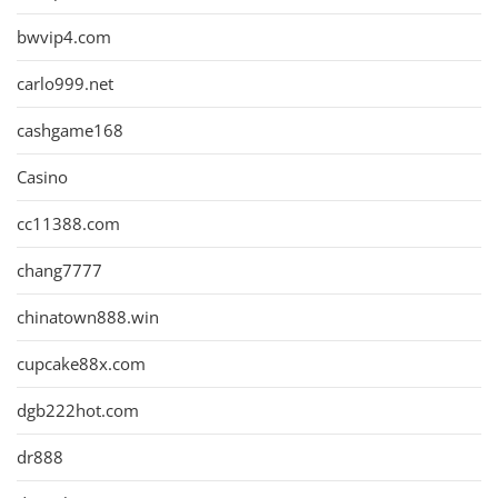
bwvip4.com
carlo999.net
cashgame168
Casino
cc11388.com
chang7777
chinatown888.win
cupcake88x.com
dgb222hot.com
dr888