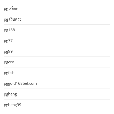
pg สล็อต
pg เว็บตรง
pg168
pg77
pg99
pgceo
pgfish
pggold168bet.com
pgheng
pgheng99