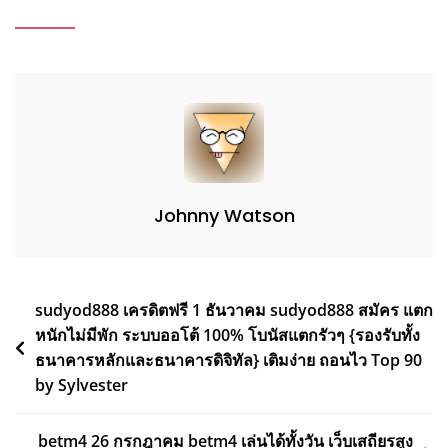
Johnny Watson
แนะแนว
sudyod888 เครดิตฟรี 1 ธันวาคม sudyod888 สมัคร แตก
หนักไม่มีพัก ระบบออโต้ 100% โบนัสแตกรัวๆ {รองรับทั้ง
เรื่อง
ธนาคารหลักและธนาคารดิจิทัล} เติมง่าย ถอนไว Top 90
by Sylvester
betm4 26 กรกฎาคม betm4 เล่นได้ทั้งวัน เว็บเสถียรสูง