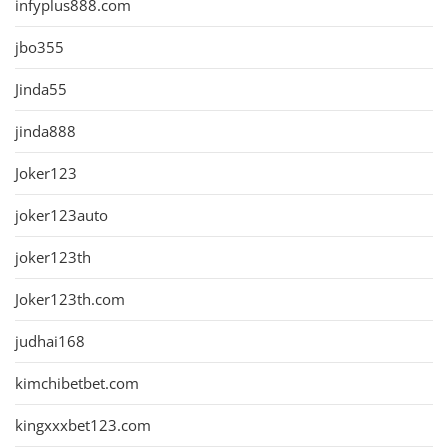
infyplus888.com
jbo355
Jinda55
jinda888
Joker123
joker123auto
joker123th
Joker123th.com
judhai168
kimchibetbet.com
kingxxxbet123.com