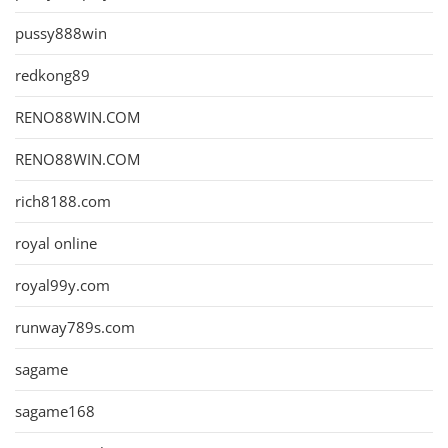
pussy888win
redkong89
RENO88WIN.COM
RENO88WIN.COM
rich8188.com
royal online
royal99y.com
runway789s.com
sagame
sagame168