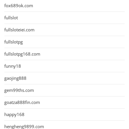
fox689ok.com
fullslot
fullsloteiei.com
fullslotpg
fullslotpg168.com
funny18
gaojing888
gem99ths.com
goatza888fin.com
happy168
hengheng9899.com