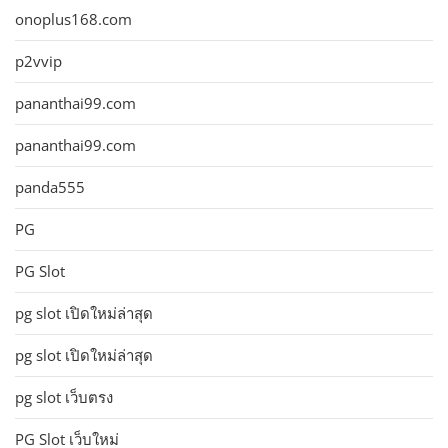
onoplus168.com
p2vvip
pananthai99.com
pananthai99.com
panda555
PG
PG Slot
pg slot เปิดใหม่ล่าสุด
pg slot เปิดใหม่ล่าสุด
pg slot เว็บตรง
PG Slot เว็บใหม่