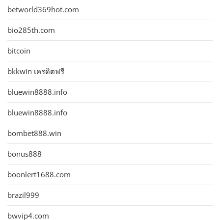
betworld369hot.com
bio285th.com
bitcoin
bkkwin เครดิตฟรี
bluewin8888.info
bluewin8888.info
bombet888.win
bonus888
boonlert1688.com
brazil999
bwvip4.com