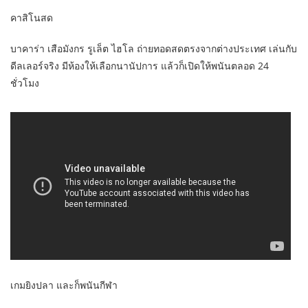
คาสิโนสด
บาคาร่า เสือมังกร รูเล็ต ไฮโล ถ่ายทอดสดตรงจากต่างประเทศ เล่นกับ
ดีลเลอร์จริง มีห้องให้เลือกนานัปการ แล้วก็เปิดให้พนันตลอด 24
ชั่วโมง
เกมยิงปลา และก็พนันกีฬา