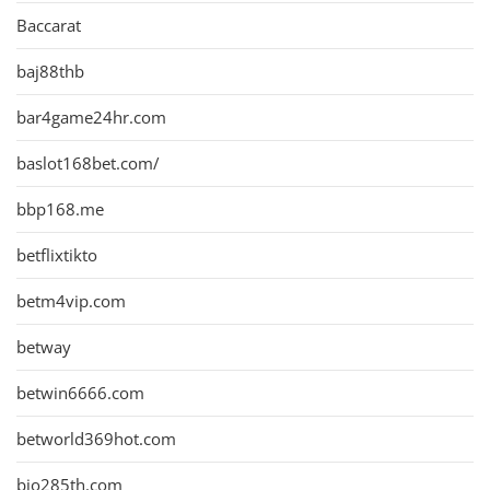
Baccarat
baj88thb
bar4game24hr.com
baslot168bet.com/
bbp168.me
betflixtikto
betm4vip.com
betway
betwin6666.com
betworld369hot.com
bio285th.com