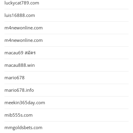
luckycat789.com
luis16888.com
m4newonline.com
m4newonline.com
macau69 สมัคร
macau888.win
mario678
mario678.info
meekin365day.com
mib555s.com
mmgoldsbets.com