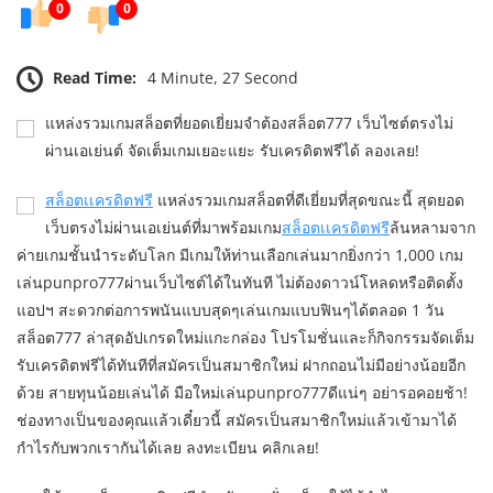
0
0
Read Time:
4 Minute, 27 Second
แหล่งรวมเกมสล็อตที่ยอดเยี่ยมจำต้องสล็อต777 เว็บไซต์ตรงไม่
ผ่านเอเย่นต์ จัดเต็มเกมเยอะแยะ รับเครดิตฟรีได้ ลองเลย!
สล็อตเเครดิตฟรี
แหล่งรวมเกมสล็อตที่ดีเยี่ยมที่สุดขณะนี้ สุดยอด
เว็บตรงไม่ผ่านเอเย่นต์ที่มาพร้อมเกม
สล็อตเเครดิตฟรี
ล้นหลามจาก
ค่ายเกมชั้นนำระดับโลก มีเกมให้ท่านเลือกเล่นมากยิ่งกว่า 1,000 เกม
เล่นpunpro777ผ่านเว็บไซต์ได้ในทันที ไม่ต้องดาวน์โหลดหรือติดตั้ง
แอปฯ สะดวกต่อการพนันแบบสุดๆเล่นเกมแบบฟินๆได้ตลอด 1 วัน
สล็อต777 ล่าสุดอัปเกรดใหม่แกะกล่อง โปรโมชั่นและก็กิจกรรมจัดเต็ม
รับเครดิตฟรีได้ทันทีที่สมัครเป็นสมาชิกใหม่ ฝากถอนไม่มีอย่างน้อยอีก
ด้วย สายทุนน้อยเล่นได้ มือใหม่เล่นpunpro777ดีแน่ๆ อย่ารอคอยช้า!
ช่องทางเป็นของคุณแล้วเดี๋ยวนี้ สมัครเป็นสมาชิกใหม่แล้วเข้ามาได้
กำไรกับพวกเรากันได้เลย ลงทะเบียน คลิกเลย!