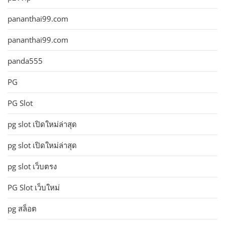
pananthai99.com
pananthai99.com
panda555
PG
PG Slot
pg slot เปิดใหม่ล่าสุด
pg slot เปิดใหม่ล่าสุด
pg slot เว็บตรง
PG Slot เว็บใหม่
pg สล็อต