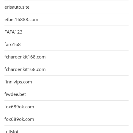
erisauto.site
etbet16888.com
FAFA123
faro168
fcharoenkit168.com
fcharoenkit168.com
finnivips.com
fiwdee.bet
fox689ok.com
fox689ok.com
fullslot