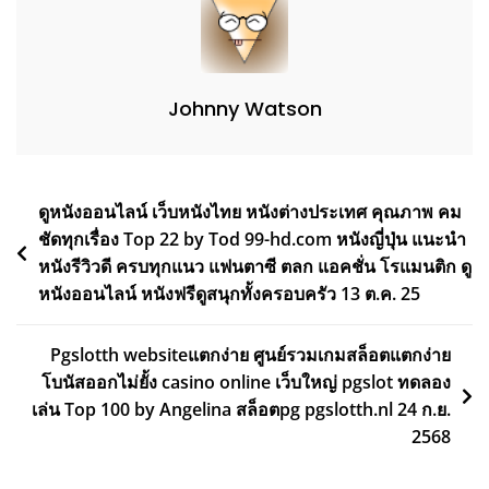
Johnny Watson
แนะแนว
ดูหนังออนไลน์ เว็บหนังไทย หนังต่างประเทศ คุณภาพ คม
ชัดทุกเรื่อง Top 22 by Tod 99-hd.com หนังญี่ปุ่น แนะนำ
เรื่อง
หนังรีวิวดี ครบทุกแนว แฟนตาซี ตลก แอคชั่น โรแมนติก ดู
หนังออนไลน์ หนังฟรีดูสนุกทั้งครอบครัว 13 ต.ค. 25
Pgslotth websiteแตกง่าย ศูนย์รวมเกมสล็อตแตกง่าย
โบนัสออกไม่ยั้ง casino online เว็บใหญ่ pgslot ทดลอง
เล่น Top 100 by Angelina สล็อตpg pgslotth.nl 24 ก.ย.
2568