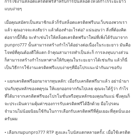
การใช้งานสล็อตแครดิตฟรีสำหรับการปั่นสล็อตให้ได้กำไรระยะยาว
แบบง่ายๆ
เมื่อคุณสมัครเป็นสมาชิกแล้วก็รับสล็อตแครดิตฟรีบนเว็บของพวกเรา
แล้ว คุณอาจจะสงสัยว่า แล้วต้องทำอะไรต่อ? แน่นอนว่า สิ่งที่ต้องคิด
ต่อจากนี้ก็คือ จะทำเช่นไรให้สล็อตเครดิตฟรีมาใหม่ที่เพิ่งได้รับมาจาก
punpro777 นั้นสามารถสร้างกำไรได้อย่างต่อเนื่องในระยะยาว มันคือ
โจทย์ที่คุณต้องตีให้แตก ถ้าคุณสามารถทำเป็นล่ะก็ การลงทุนบางส่วน
ก็สามารถสร้างกำไรมหาศาลให้กับคุณในระยะยาวได้เช่นกัน แล้วก็นี่
เป็นวิธีการใช้งานเครดิตฟรีแบบง่ายๆที่มือโปรแนะนำกันมาขอรับ
• แยกเครดิตฟรีออกมาจากทุนหลัก: เมื่อรับเครดิตฟรีมาแล้ว อย่านำมา
ปนกับทุนหลักของคตุๆณ ให้แยกออกจากกันไปเลย คุณจะได้รู้ว่า กำไร
ที่ได้มาจากเครดิตฟรีของโปรโมชั่นหรือทุนหลักของคุณกันแน่ ซึ่งคุณก็
จะประเมินความคุ้มค่าของการรับเครดิตฟรีได้อีกด้วย มือโปรคน
จำนวนไม่น้อยนิยมใช้กันในการเลือกรับเครดิตฟรีที่คุ้มเยอะที่สุดนั่นเอง
ครับผม
• เลือกเกมpunpro777 RTP สูงและโบนัสแตกหลายครั้ง: เมื่อใช้เครดิต