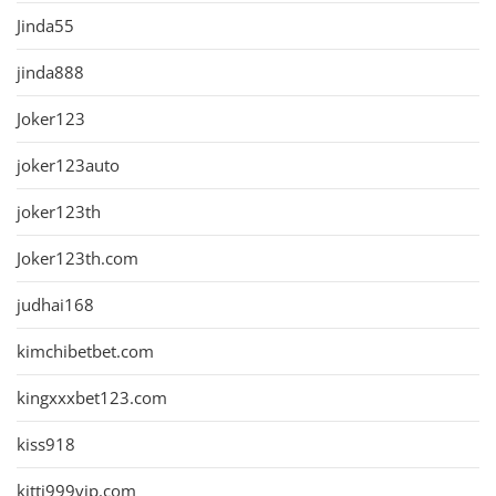
Jinda55
jinda888
Joker123
joker123auto
joker123th
Joker123th.com
judhai168
kimchibetbet.com
kingxxxbet123.com
kiss918
kitti999vip.com