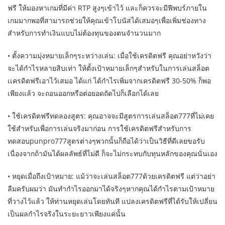
ฟรี ให้มองหาเกมที่มีค่า RTP สูงๆเข้าไว้ และก็ควรจะมีฟีพบร์ภายใน
เกมมากพอที่สามารถช่วยให้คุณเข้าโบนัสได้เสมอๆเพื่อเพิ่มช่องทาง
สำหรับการทำเงินแบบไม่ต้องทุนของตนจำนวนมาก
• ตั้งความมุ่งหมายเล็กๆระหว่างเล่น: เมื่อใช้เครดิตฟรี คุณอย่าหวังว่า
จะได้กำไรหลายสิบเท่า ให้ตั้งเป้าหมายเล็กๆสำหรับในการเล่นสล็อต
เเครดิตฟรีเอาไว้เสมอ ได้แก่ ได้กำไรเพิ่มจากเครดิตฟรี 30-50% ก็พอ
เพียงแล้ว จะถอนออกหรือต่อยอดถัดไปก็เลือกได้เลย
• ใช้เครดิตฟรีทดลองสูตร: คุณอาจจะมีสูตรการเล่นสล็อต777ที่ไม่เคย
ใช้สำหรับเพื่อการเล่นจริงมาก่อน การใช้เครดิตฟรีสำหรับการ
ทดสอบpunpro777สูตรต่างๆพวกนั้นก็ถือได้ว่าเป็นวิธีที่ดีเลยขอรับ
เนื่องจากถ้ามันได้ผลลัพธ์ที่ไม่ดี ก็จะไม่กระทบกับทุนหลักของคุณนั่นเอง
• หยุดเมื่อถึงเป้าหมาย: แม้ว่าจะเล่นสล็อต777ด้วยเครดิตฟรี แต่ว่าอย่า
ลืมครับผมว่า มันทำกำไรออกมาได้จริงๆหากคุณได้กำไรตามเป้าหมาย
ที่วางไว้แล้ว ให้ท่านหยุดเล่นโดยทันที แปลงเครดิตฟรีที่ได้รับให้เปลี่ยน
เป็นผลกำไรจริงในระยะยาวเพียงแค่นั้น