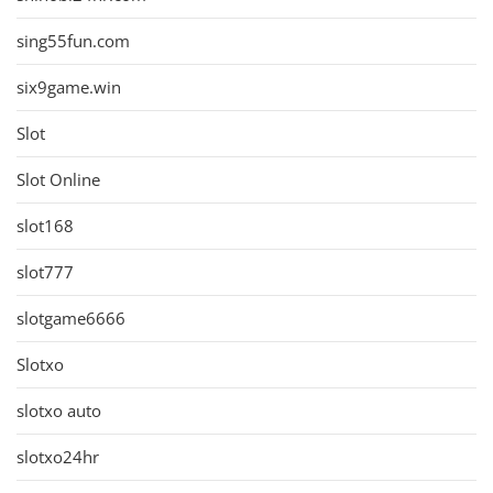
sing55fun.com
six9game.win
Slot
Slot Online
slot168
slot777
slotgame6666
Slotxo
slotxo auto
slotxo24hr