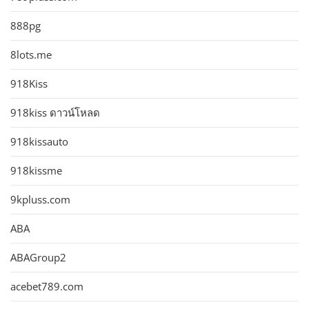
888pg
8lots.me
918Kiss
918kiss ดาวน์โหลด
918kissauto
918kissme
9kpluss.com
ABA
ABAGroup2
acebet789.com