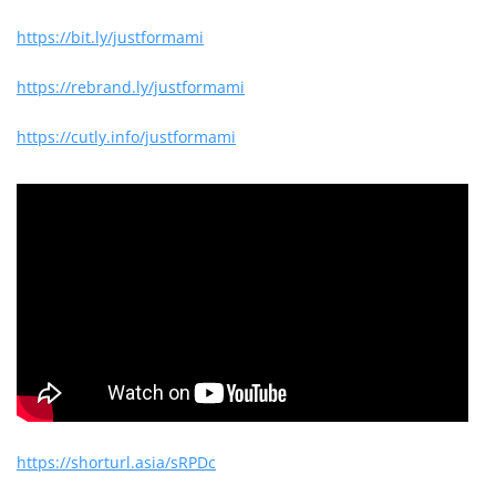
https://bit.ly/justformami
https://rebrand.ly/justformami
https://cutly.info/justformami
https://shorturl.asia/sRPDc