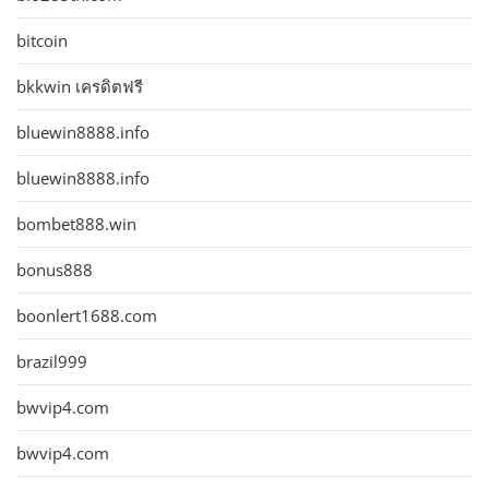
bitcoin
bkkwin เครดิตฟรี
bluewin8888.info
bluewin8888.info
bombet888.win
bonus888
boonlert1688.com
brazil999
bwvip4.com
bwvip4.com