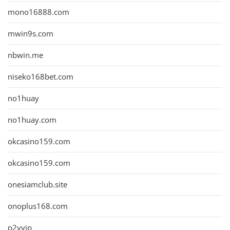
mono16888.com
mwin9s.com
nbwin.me
niseko168bet.com
no1huay
no1huay.com
okcasino159.com
okcasino159.com
onesiamclub.site
onoplus168.com
p2vvip