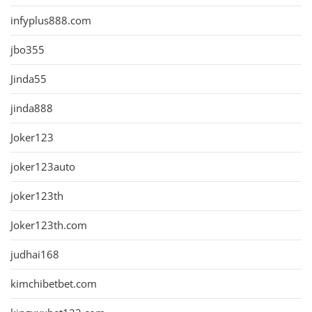
infyplus888.com
jbo355
Jinda55
jinda888
Joker123
joker123auto
joker123th
Joker123th.com
judhai168
kimchibetbet.com