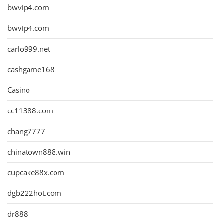
bwvip4.com
bwvip4.com
carlo999.net
cashgame168
Casino
cc11388.com
chang7777
chinatown888.win
cupcake88x.com
dgb222hot.com
dr888