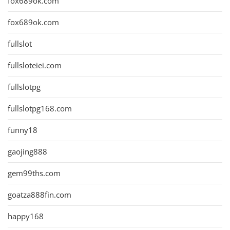
fox689ok.com
fox689ok.com
fullslot
fullsloteiei.com
fullslotpg
fullslotpg168.com
funny18
gaojing888
gem99ths.com
goatza888fin.com
happy168