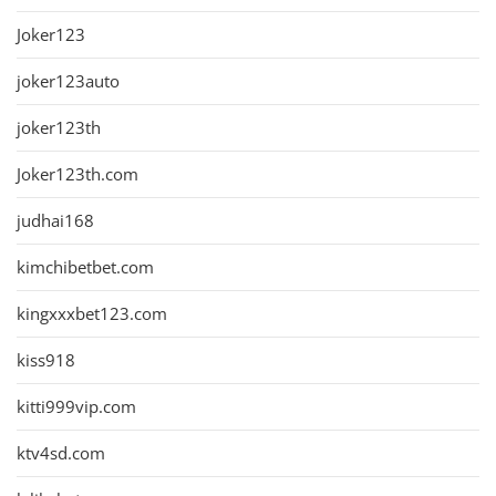
Joker123
joker123auto
joker123th
Joker123th.com
judhai168
kimchibetbet.com
kingxxxbet123.com
kiss918
kitti999vip.com
ktv4sd.com