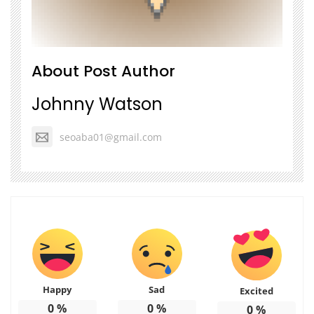
About Post Author
Johnny Watson
seoaba01@gmail.com
Happy
Sad
Excited
0
%
0
%
0
%