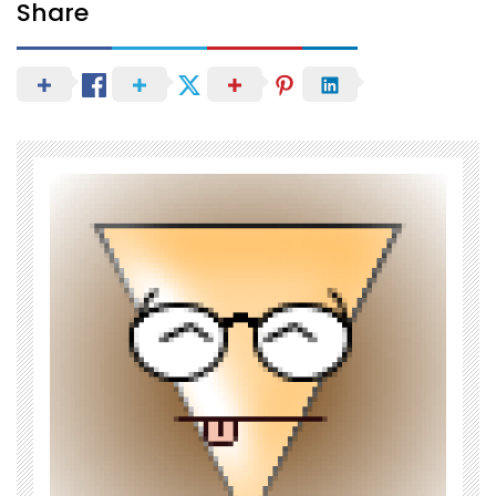
Share