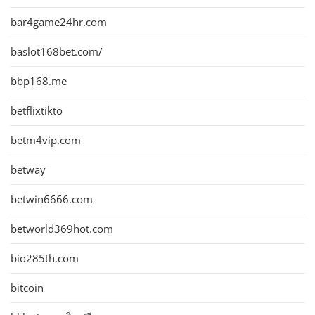
bar4game24hr.com
baslot168bet.com/
bbp168.me
betflixtikto
betm4vip.com
betway
betwin6666.com
betworld369hot.com
bio285th.com
bitcoin