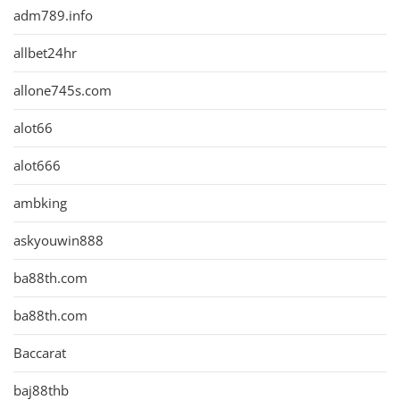
adm789.info
allbet24hr
allone745s.com
alot66
alot666
ambking
askyouwin888
ba88th.com
ba88th.com
Baccarat
baj88thb