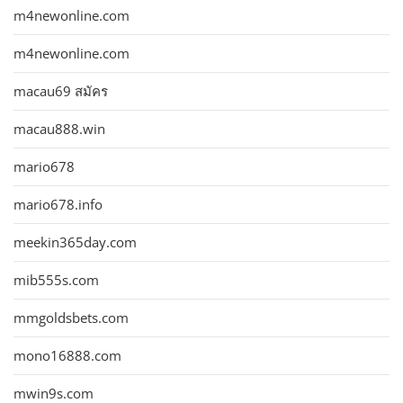
m4newonline.com
m4newonline.com
macau69 สมัคร
macau888.win
mario678
mario678.info
meekin365day.com
mib555s.com
mmgoldsbets.com
mono16888.com
mwin9s.com