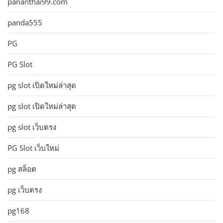
pananthai99.com
panda555
PG
PG Slot
pg slot เปิดใหม่ล่าสุด
pg slot เปิดใหม่ล่าสุด
pg slot เว็บตรง
PG Slot เว็บใหม่
pg สล็อต
pg เว็บตรง
pg168