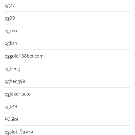
pg77
pg99
pgceo
pgfish
pggold168bet.com
pgheng
pgheng99
pgjoker auto
pgk44
PGSlot
pgslot เว็บตรง