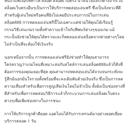
หนึ่งในฟีเจอร์ที่ทำให้ สล็อต สล็อตเว็บตรง น่าสนใจและก็ต่างจากเว็บ
สล็อตเว็บตรงอื่นๆเป็นการให้บริการทดสอบเล่นฟรี ซึ่งเป็นจังหวะที่ดี
สำหรับผู้เล่นใหม่หรือคนที่ยังไม่เคยมีประสบการณ์ในการเล่น
สล็อต888 การทดลองเล่นฟรีนี้ไม่เฉพาะแต่ช่วยให้คุณได้เรียนรู้
กรรมวิธีเล่นเกมรวมทั้งทำความเข้าใจกับฟีพบร์ต่างๆของเกม แม้
กระนั้นยังช่วยให้คุณได้ตรวจและก็ทดลองเล่นสล็อตจากค่ายต่างๆโดย
ไม่จำเป็นที่จะต้องใช้เงินจริง
นอกเหนือจากนั้น การทดลองเล่นฟรียังช่วยทำให้คุณสามารถ
ใคร่ครวญว่าเกมไหนที่เหมาะสมกับสไตล์การเล่นสล็อต888แล้วก็สิ่งที่
ต้องการของคุณเยอะที่สุด คุณสามารถทดสอบเล่นได้จวบจนกระทั่งจะ
รู้สึกมั่นอกมั่นใจรวมทั้งพร้อมที่จะลงเดิมพันด้วยเงินจริง ซึ่งเป็นการลด
ความเสี่ยงสำหรับเพื่อการสูญเสียเงินโดยไม่จำเป็น ทั้งยังเป็นช่องทางที่
ดีสำหรับเพื่อการทดสอบวิธีการแล้วก็กระบวนการเล่นสล็อตเว็บตรง
ต่างๆเพื่อเพิ่มช่องทางในการชนะ
การให้บริการลูกค้าดียอด แอดไม่นได้รับการเทรนด์มาอย่างยอดเยี่ยม
บริการตลอด 1 วัน