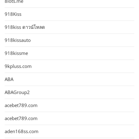
8lots.me
918Kiss
918kiss ดาวน์โหลด
918kissauto
918kissme
9kpluss.com
ABA
ABAGroup2
acebet789.com
acebet789.com
aden168ss.com