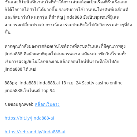
ชั่นและก็โบนัสที่น่าสนใจที่ทำให้การเล่นสล็อตเป็นเรื่องที่รื้นเริงและ
ก็ได้โอกาสได้กำไรได้มากขึ้น รองรับการใช้งานบนโทรศัพท์เคลื่อนที่
และก็สมาร์ทโฟนทุกรุ่น ที่สำคัญ jinda888 ยังเป็นชุมชนที่ผู้เล่น
สามารถเปลี่ยนประสบการณ์และร่วมบันเทิงใจไปกับกิจกรรมต่างๆที่จัด
ขึ้น
หากคุณกำลังมองหาสล็อตเว็บไซต์ตรงที่ครบครันและก็มีคุณภาพสูง
jinda888 คือคำตอบที่คุณไม่สมควรพลาด สมัครสมาชิกวันนี้รวมทั้ง
เริ่มการผจญภัยในโลกของเกมสล็อตออนไลน์ที่น่าระทึกใจไปกับ
jinda888 ได้เลย!
888pg jinda888 jinda888.ai 13 ก.ย. 24 Scotty casino online
jinda888เว็บไหนดี Top 94
ขอขอบคุณweb
สล็อตเว็บตรง
https://bit.ly/jinda888-ai
https://rebrand.ly/jinda888-ai