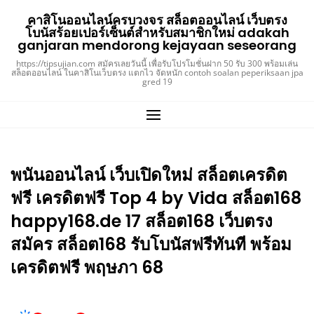
Skip
คาสิโนออนไลน์ครบวงจร สล็อตออนไลน์ เว็บตรง
to
โบนัสร้อยเปอร์เซ็นต์สำหรับสมาชิกใหม่ adakah
content
ganjaran mendorong kejayaan seseorang
https://tipsujian.com สมัครเลยวันนี้ เพื่อรับโปรโมชั่นฝาก 50 รับ 300 พร้อมเล่น
สล็อตออนไลน์ ในคาสิโนเว็บตรง แตกไว จัดหนัก contoh soalan peperiksaan jpa
gred 19
พนันออนไลน์ เว็บเปิดใหม่ สล็อตเครดิต
ฟรี เครดิตฟรี Top 4 by Vida สล็อต168
happy168.de 17 สล็อต168 เว็บตรง
สมัคร สล็อต168 รับโบนัสฟรีทันที พร้อม
เครดิตฟรี พฤษภา 68