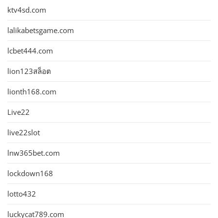
ktv4sd.com
lalikabetsgame.com
lcbet444.com
lion123สล็อต
lionth168.com
Live22
live22slot
lnw365bet.com
lockdown168
lotto432
luckycat789.com