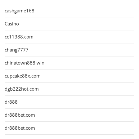
cashgame168
Casino
cc11388.com
chang7777
chinatown888.win
cupcake88x.com
dgb222hot.com
dr888
dr888bet.com
dr888bet.com