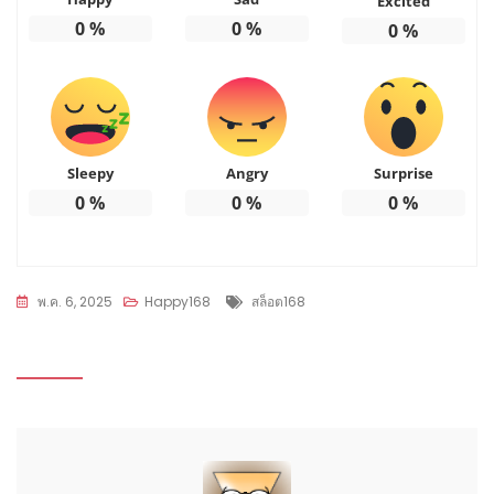
Excited
0
%
0
%
0
%
Sleepy
Angry
Surprise
0
%
0
%
0
%
Tags
พ.ค. 6, 2025
Happy168
สล็อต168