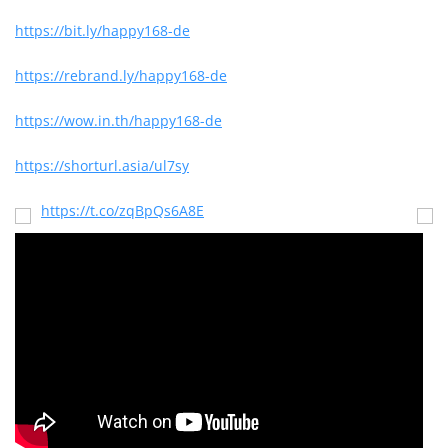
https://bit.ly/happy168-de
https://rebrand.ly/happy168-de
https://wow.in.th/happy168-de
https://shorturl.asia/ul7sy
https://t.co/zqBpQs6A8E