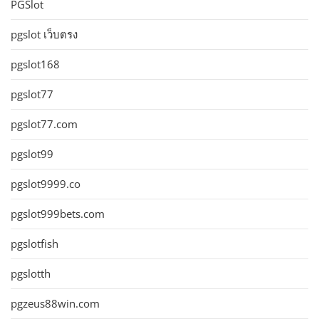
PGSlot
pgslot เว็บตรง
pgslot168
pgslot77
pgslot77.com
pgslot99
pgslot9999.co
pgslot999bets.com
pgslotfish
pgslotth
pgzeus88win.com