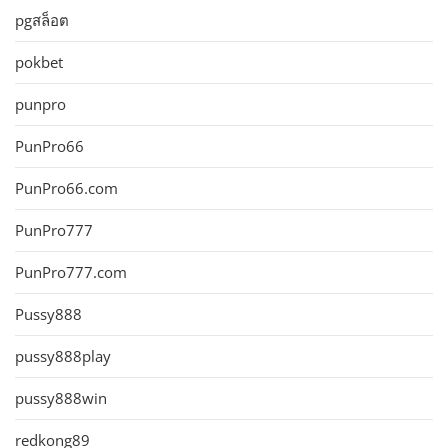
pgสล็อต
pokbet
punpro
PunPro66
PunPro66.com
PunPro777
PunPro777.com
Pussy888
pussy888play
pussy888win
redkong89