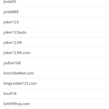
Jinda55
jinda888
Joker123
joker123auto
joker123th
Joker123th.com
judhai168
kimchibetbet.com
kingxxxbet123.com
kiss918
kitti999vip.com