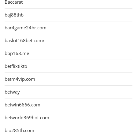
Baccarat
baj88thb
bar4game24hr.com
baslot168bet.com/
bbp168.me
betflixtikto
betm4vip.com
betway
betwin6666.com
betworld369hot.com
bio285th.com