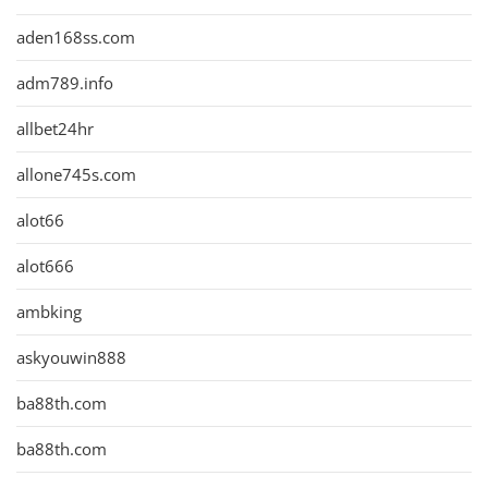
aden168ss.com
adm789.info
allbet24hr
allone745s.com
alot66
alot666
ambking
askyouwin888
ba88th.com
ba88th.com