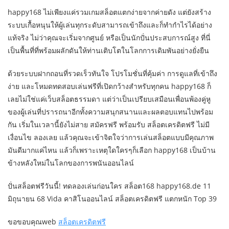
happy168 ไม่เพียงแค่รวมเกมสล็อตแตกง่ายจากค่ายดัง แต่ยังสร้าง
ระบบเกื้อหนุนให้ผู้เล่นทุกระดับสามารถเข้าถึงและก็ทำกำไรได้อย่าง
แท้จริง ไม่ว่าคุณจะเริ่มจากศูนย์ หรือเป็นนักปั่นประสบการณ์สูง ที่นี่
เป็นพื้นที่ที่พร้อมผลักดันให้ท่านเติบโตในโลกการเดิมพันอย่างยั่งยืน
ด้วยระบบฝากถอนที่รวดเร็วทันใจ โปรโมชั่นที่คุ้มค่า การดูแลที่เข้าถึง
ง่าย และโหมดทดสอบเล่นฟรีที่เปิดกว้างสำหรับทุกคน happy168 ก็
เลยไม่ใช่แค่เว็บสล็อตธรรมดา แต่ว่าเป็นเปรียบเสมือนเพื่อนพ้องคู่หู
ของผู้เล่นที่ปรารถนาอีกทั้งความสนุกสนานและผลตอบแทนไปพร้อม
กัน เริ่มในเวลานี้ยังไม่สาย สมัครฟรี พร้อมรับ สล็อตเครดิตฟรี ไม่มี
เงื่อนไข ลองเลย แล้วคุณจะเข้าจิตใจว่าการเล่นสล็อตแบบมีคุณภาพ
มันดีมากแค่ไหน แล้วก็เพราะเหตุใดใครๆก็เลือก happy168 เป็นบ้าน
ข้างหลังใหม่ในโลกของการพนันออนไลน์
ปั่นสล็อตฟรีวันนี้! ทดลองเล่นก่อนใคร สล็อต168 happy168.de 11
มิถุนายน 68 Vida คาสิโนออนไลน์ สล็อตเครดิตฟรี แตกหนัก Top 39
ขอขอบคุณweb
สล็อตเครดิตฟรี