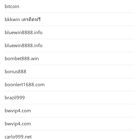
bitcoin
bkkwin เครดิตฟรี
bluewin8888.info
bluewin8888.info
bombet888.win
bonus888
boonlert1688.com
brazil999
bwvip4.com
bwvip4.com
carlo999.net